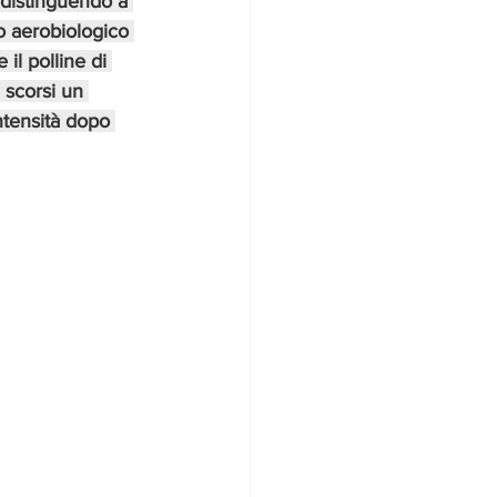
 distinguendo a 
o aerobiologico 
il polline di 
 scorsi un 
ntensità dopo 