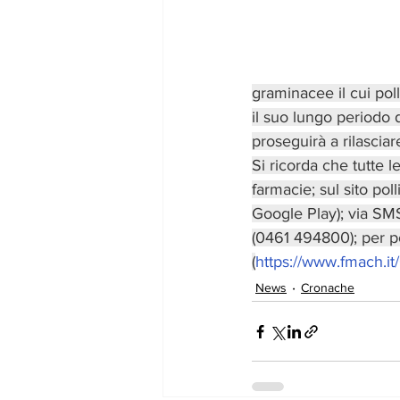
graminacee il cui poll
il suo lungo periodo d
proseguirà a rilasciar
Si ricorda che tutte l
farmacie; sul sito pol
Google Play); via SMS
(0461 494800); per pos
(
https://www.fmach.i
News
Cronache