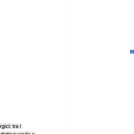
M
ici: tra i 