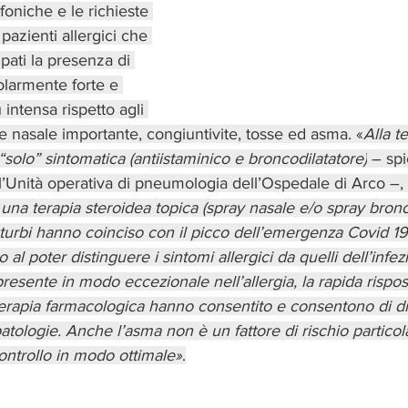
foniche e le richieste 
 pazienti allergici che 
ati la presenza di 
olarmente forte e 
 intensa rispetto agli 
ne nasale importante, congiuntivite, tosse ed asma. «
Alla t
“solo” sintomatica (antiistaminico e broncodilatatore)
 – sp
ell’Unità operativa di pneumologia dell’Ospedale di Arco –, 
una terapia steroidea topica (spray nasale e/o spray bronch
sturbi hanno coinciso con il picco dell’emergenza Covid 19 
al poter distinguere i sintomi allergici da quelli dell’infezi
resente in modo eccezionale nell’allergia, la rapida rispost
terapia farmacologica hanno consentito e consentono di di
tologie. Anche l’asma non è un fattore di rischio partico
ontrollo in modo ottimale»
.