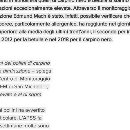
enti in atmosfera quelli di carpino nero e betulla si stanno
zioni eccezionalmente elevate. Attraverso il monitoraggi
one Edmund Mach è stato, infatti, possibile verificare che 
oree, particolarmente allergenico, ha raggiunto nei giorni
periore alla media degli ultimi trent’anni, il secondo per i
l 2012 per la betulla e nel 2018 per il carpino nero.
 dei pollini di carpino 
in diminuzione
 – spiega 
Centro di Monitoraggio 
FEM di San Michele –, 
vate e al di sopra 
i pollini ha avvertito 
ticolare. L’APSS fa 
 settimane molte sono 