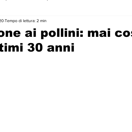
20
Tempo di lettura: 2 min
 primo piano
ne ai pollini: mai cos
ltimi 30 anni