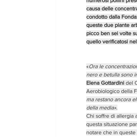
numerosi pollini pres
causa delle concentra
condotto dalla Fondazi
queste due piante arb
picco ben sei volte su
quello verificatosi ne
«
Ora le concentrazioni
nero e betulla sono 
Elena Gottardini
 del 
Aerobiologico della 
ma restano ancora ele
della media»
.
Chi soffre di allergia a
questa situazione par
notare che in queste