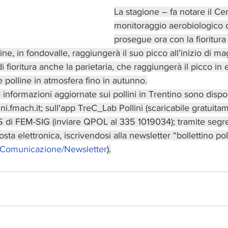
La stagione – fa notare il Cen
monitoraggio aerobiologico 
prosegue ora con la fioritura 
ine, in fondovalle, raggiungerà il suo picco all’inizio di ma
i fioritura anche la parietaria, che raggiungerà il picco in 
e polline in atmosfera fino in autunno.
e informazioni aggiornate sui pollini in Trentino sono dispon
lini.fmach.it; sull'app TreC_Lab Pollini (scaricabile gratuit
 di FEM-SIG (inviare QPOL al 335 1019034); tramite segret
ta elettronica, iscrivendosi alla newsletter “bollettino poll
t/Comunicazione/Newsletter
).