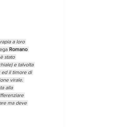
erapia a loro 
iega 
Romano 
è stato 
iale) e talvolta 
ed il timore di 
one virale. 
a alla 
fferenziare 
lare ma deve 