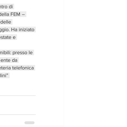
tro di 
della FEM – 
delle 
ggio. Ha iniziato 
estate e 
ibili: presso le 
amente da 
eria telefonica 
ini” 