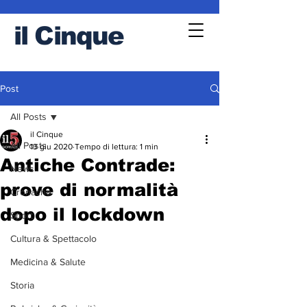
il
Cinque
Post
All Posts
il Cinque
All Posts
13 giu 2020
Tempo di lettura: 1 min
Antiche Contrade:
News
prove di normalità
Cronache
dopo il lockdown
Sport
Cultura & Spettacolo
Medicina & Salute
Storia