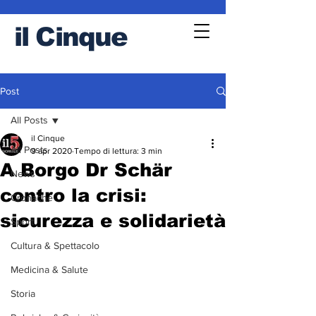
il
Cinque
Post
All Posts
il Cinque
All Posts
9 apr 2020
Tempo di lettura: 3 min
A Borgo Dr Schär
News
contro la crisi:
Cronache
sicurezza e solidarietà
Sport
Cultura & Spettacolo
Medicina & Salute
Storia