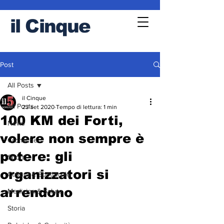
il
Cinque
Post
All Posts
il Cinque
All Posts
23 set 2020
Tempo di lettura: 1 min
100 KM dei Forti,
News
volere non sempre è
Cronache
potere: gli
Sport
organizzatori si
Cultura & Spettacolo
arrendono
Medicina & Salute
Storia