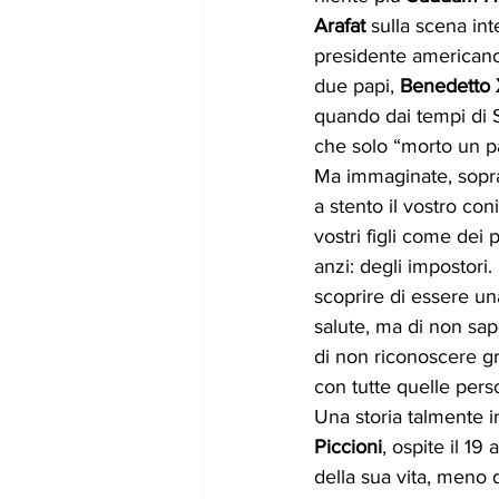
Arafat
 sulla scena in
presidente americano 
due papi, 
Benedetto 
quando dai tempi di S
che solo “morto un pa
Ma immaginate, soprat
a stento il vostro con
vostri figli come dei p
anzi: degli impostori. 
scoprire di essere un
salute, ma di non sap
di non riconoscere gra
con tutte quelle pers
Una storia talmente in
Piccioni
, ospite il 19
della sua vita, meno 