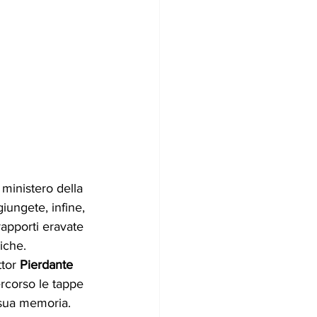
ministero della 
iungete, infine, 
rapporti eravate 
iche. 
tor 
Pierdante 
ercorso le tappe 
 sua memoria.