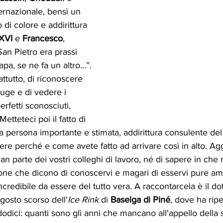
ternazionale, bensì un 
di colore e addirittura 
XVI 
e 
Francesco
, 
an Pietro era prassi 
pa, se ne fa un altro…”.
tutto, di riconoscere 
iuge e di vedere i 
erfetti sconosciuti, 
Metteteci poi il fatto di 
a persona importante e stimata, addirittura consulente del 
ere perché e come avete fatto ad arrivare così in alto. Agg
n parte dei vostri colleghi di lavoro, né di sapere in che 
one che dicono di conoscervi e magari di esservi pure am
credibile da essere del tutto vera. A raccontarcela è il dot
 agosto scorso dell'
Ice Rink
 di 
Baselga di Piné
, dove ha rip
dodici: quanti sono gli anni che mancano all'appello della