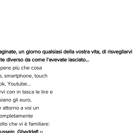
inate, un giorno qualsiasi della vostra vita, di risvegliarvi 
diverso da come l'avevate lasciato...
pere più che cosa 
p, smartphone, touch 
ook, Youtube… 
vi con in tasca le lire e 
iano gli euro, 
 attorno a voi un 
completamente 
llo che vi è familiare: 
ussein
, 
Gheddafi
 o 