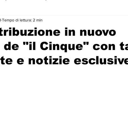
0
Tempo di lettura: 2 min
 primo piano
stribuzione in nuovo
de "il Cinque" con t
ste e notizie esclusiv