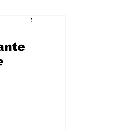
ante
e