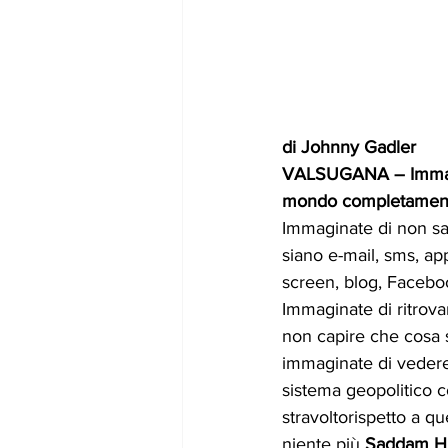
di Johnny Gadler
VALSUGANA 
– Immag
mondo completamente 
Immaginate di non sa
siano e-mail, sms, ap
screen, blog, Faceb
Immaginate di ritrovar
non capire che cosa s
immaginate di vedere
sistema geopolitico 
stravoltorispetto a que
niente più 
Saddam H